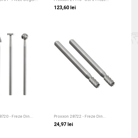
i
123,60 lei
720 - Freze Din...
Proxxon 28722 - Freze Din...
i
24,97 lei