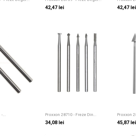
42,47 lei
42,47 le
-...
Proxxon 28710 - Freze Din...
Proxxon 28
34,08 lei
45,87 le