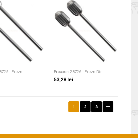
725 - Freze...
Proxxon 28726 - Freze Din...
i
53,28 lei
1
2
3