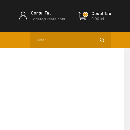
Contul Tau
Cosul Tau
0
0,00 lei
Logare/Creare cont