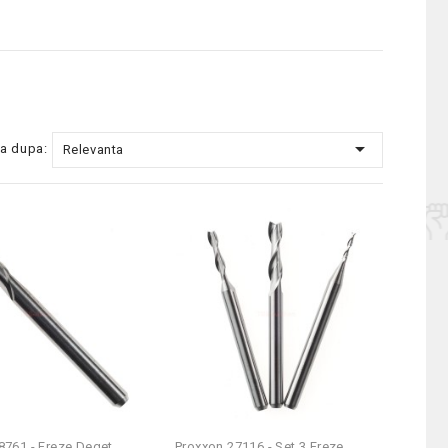

a dupa:
Relevanta
761 - Freze Deget...
Proxxon 27116 - Set 3 Freze...