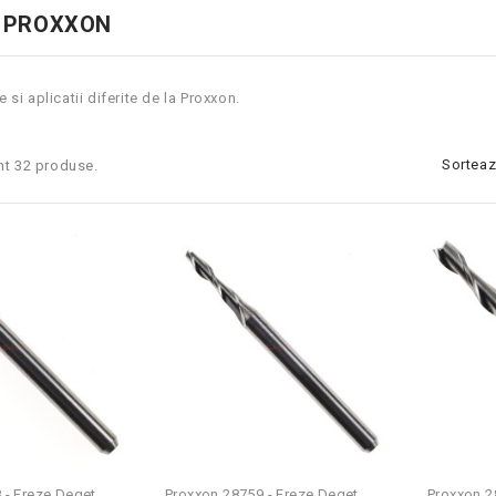
 PROXXON
e si aplicatii diferite de la Proxxon.
Sorteaz
nt 32 produse.
- Freze Deget...
Proxxon 28759 - Freze Deget...
Proxxon 28