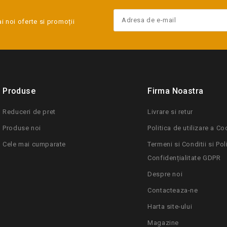
ai noi oferte si promoții
Produse
Firma Noastra
Reduceri de pret
Livrare si retur
Produse noi
Politica de utilizare a Co
Cele mai cumparate
Termeni si Conditii si Pol
Confidențialitate GDPR
Despre noi
Contacteaza-ne
Harta site-ului
Magazine