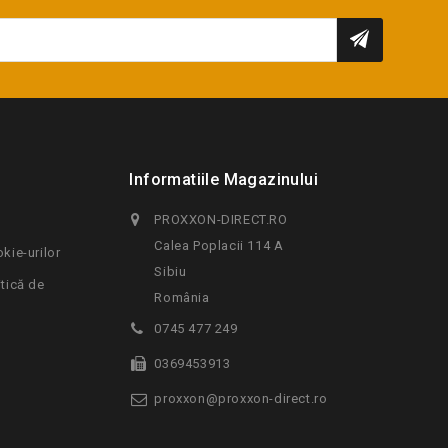
Informatiile Magazinului
PROXXON-DIRECT.RO
Calea Poplacii 114 A
okie-urilor
Sibiu
itică de
România
0745 477 249
0369453913
proxxon@proxxon-direct.ro