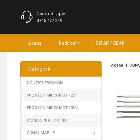
Contact rapid
0745 477 249
Acasa
Reduceri
SICAP / SEAP
Acasa
CON
Categorii
NOUTATI PROXXON
PROXXON MICROMOT 12V
PROXXON MICROMOT 230V
ACCESORII MICROMOT
CONSUMABILE