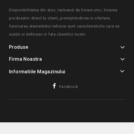
Disponibilitatea din stoc, termenul de livrare unic, livrarea
produselor direct la client, promptitudinea in ofertare,
furnizarea elementelor tehnice sunt caracteristicile care ne
sustin si definesc in fata clientilor nostri.
Produse
Firma Noastra
Informatiile Magazinului
Facebook
© 2026 Proxxon-direct - Toate drepturile rezervate.